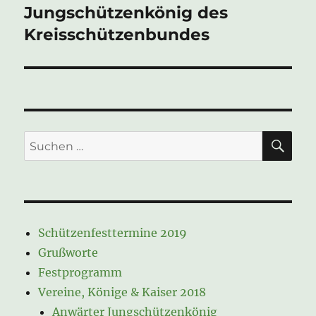
Beitrag:
Jungschützenkönig des
Kreisschützenbundes
SU
Suche
nach:
Schützenfesttermine 2019
Grußworte
Festprogramm
Vereine, Könige & Kaiser 2018
Anwärter Jungschützenkönig